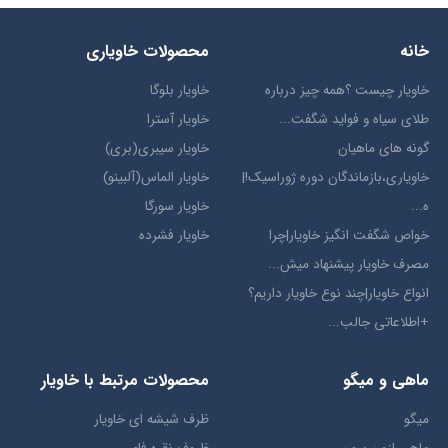
خانه
محصولات خاویاری
خاویار چیست ؟همه چیز درباره
خاویار بلوگا
طلای سیاه و فواید شگفت...
خاویار آسترا
گونه های ماهیان
خاویار سیبری(بری)
خاویاری،بازماندگان دوره ژوراسیک!|
خاویار الماس(آلبینو)
ه...
خاویار سورگا
خواص شگفت انگیز خاویار|چرا
خاویار فشرده
مصرف خاویار پیشنهاد میش...
انواع خاویار|چند نوع خاویار داریم؟
+اطلاعاتی جالب...
ماهی و میگو
محصولات مرتبط با خاویار
میگو
ظرف شیشه ای خاویار