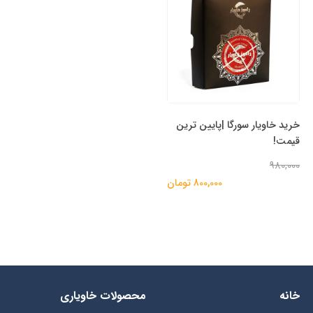
خرید خاویار سورگا |پایین ترین
قیمت!
980,000
800,000 تومان
خانه
محصولات خاویاری