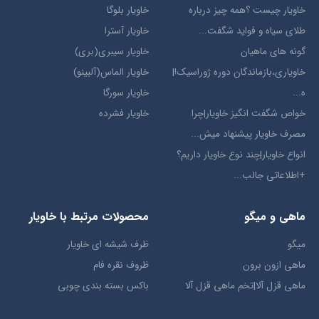
خاویار چیست ؟همه چیز درباره
خاویار بلوگا
طلای سیاه و فواید شگفت...
خاویار آسترا
گونه های ماهیان
خاویار سیبری(بری)
خاویاری،بازماندگان دوره ژوراسیک!|
خاویار الماس(آلبینو)
ه...
خاویار سورگا
خواص شگفت انگیز خاویار|چرا
خاویار فشرده
مصرف خاویار پیشنهاد میش...
انواع خاویار|چند نوع خاویار داریم؟
+اطلاعاتی جالب...
ماهی و میگو
محصولات مرتبط با خاویار
میگو
ظرف شیشه ای خاویار
ماهی ازون برون
ظروف نقره فام
ماهی قزل آلا|تخم ماهی قزل آلا
باکس بسته بندی چوبی