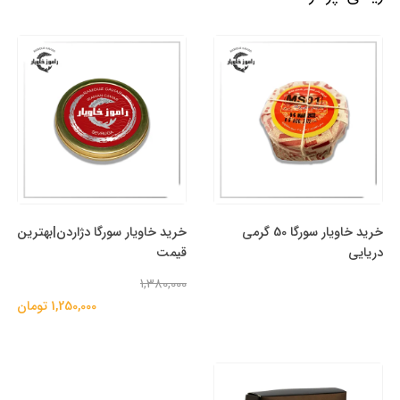
خرید خاویار سورگا 50 گرمی
خرید خاویار سورگا دژاردن|بهترین
دریایی
قیمت
1,380,000
1,250,000 تومان