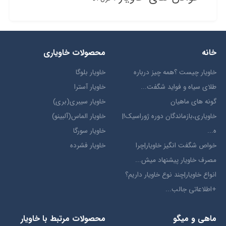
خانه
محصولات خاویاری
خاویار چیست ؟همه چیز درباره
خاویار بلوگا
طلای سیاه و فواید شگفت...
خاویار آسترا
گونه های ماهیان
خاویار سیبری(بری)
خاویاری،بازماندگان دوره ژوراسیک!|
خاویار الماس(آلبینو)
ه...
خاویار سورگا
خواص شگفت انگیز خاویار|چرا
خاویار فشرده
مصرف خاویار پیشنهاد میش...
انواع خاویار|چند نوع خاویار داریم؟
+اطلاعاتی جالب...
ماهی و میگو
محصولات مرتبط با خاویار