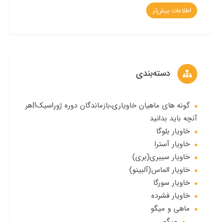
اطلاعات بیش‌تر
دسته‌بندی
گونه های ماهیان خاویاری،بازماندگان دوره ژوراسیک!|هر
آنچه باید بدانید
خاویار بلوگا
خاویار آسترا
خاویار سیبری(بری)
خاویار الماس(آلبینو)
خاویار سورگا
خاویار فشرده
ماهی و میگو
میگو