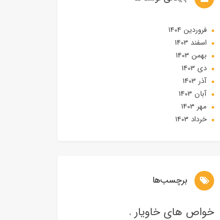
فروردین 1404
اسفند 1403
بهمن 1403
دی 1403
آذر 1403
آبان 1403
مهر 1403
خرداد 1403
برچسب‌ها
خواص های خاویار