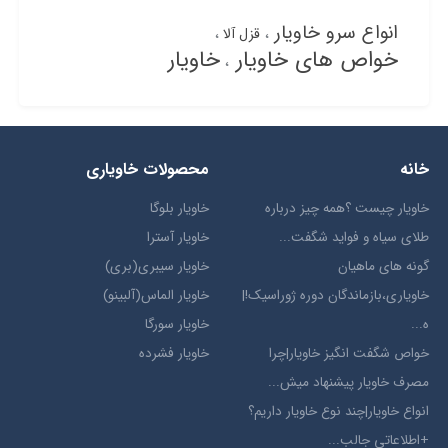
انواع سرو خاویار
قزل آلا
خواص های خاویار
خاویار
خانه
محصولات خاویاری
خاویار چیست ؟همه چیز درباره
خاویار بلوگا
طلای سیاه و فواید شگفت...
خاویار آسترا
گونه های ماهیان
خاویار سیبری(بری)
خاویاری،بازماندگان دوره ژوراسیک!|
خاویار الماس(آلبینو)
ه...
خاویار سورگا
خواص شگفت انگیز خاویار|چرا
خاویار فشرده
مصرف خاویار پیشنهاد میش...
انواع خاویار|چند نوع خاویار داریم؟
+اطلاعاتی جالب...